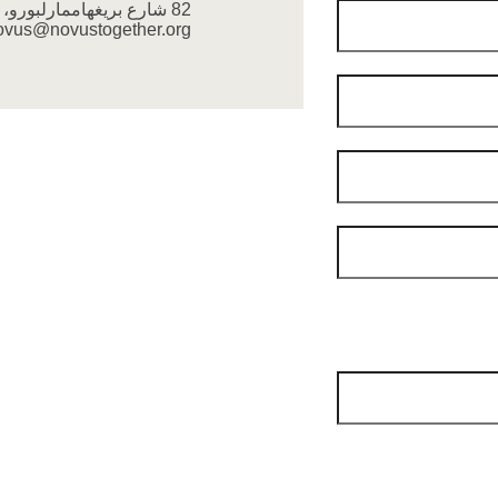
82 شارع بريغهام
مارلبورو، م
ovus@novustogether.org