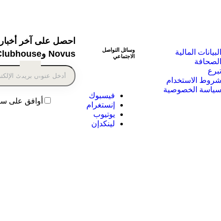
احصل على آخر أخبار
وسائل التواصل
لبيانات المالية
Novus وClubhouse:
الاجتماعي
لصحافة
برع
روط الاستخدام
ياسة الخصوصية
فيسبوك
أوافق على س
إنستغرام
يوتيوب
لينكدإن