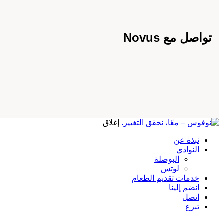
تواصل مع Novus
إغلاق
نبذة عن
النوادي
البوصلة
لوتس
خدمات تقديم الطعام
انضم إلينا
اتصل
تبرع