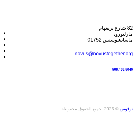
82 شارع بريغهام
ا
مارلبورو،
ا
ماساتشوستس 01752
ت
ش
novus@novustogether.org
س
508.485.5040
نوفوس
© 2026. جميع الحقوق محفوظة.