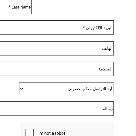
أ
و
ل
اً
ا
ل
أ
خ
ي
ر