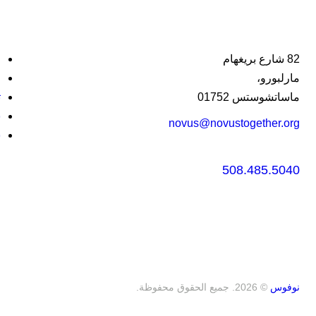
82 شارع بريغهام
ا
مارلبورو،
ا
ماساتشوستس 01752
ت
ش
novus@novustogether.org
س
508.485.5040
نوفوس
© 2026. جميع الحقوق محفوظة.