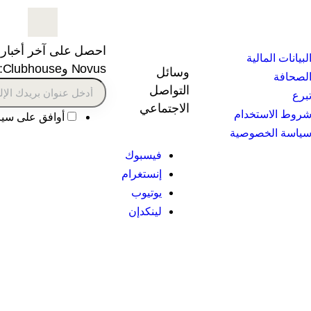
احصل على آخر أخبار
لبيانات المالية
Novus وClubhouse:
وسائل
لصحافة
التواصل
برع
الاجتماعي
روط الاستخدام
أوافق على سي
ياسة الخصوصية
فيسبوك
إنستغرام
يوتيوب
لينكدإن