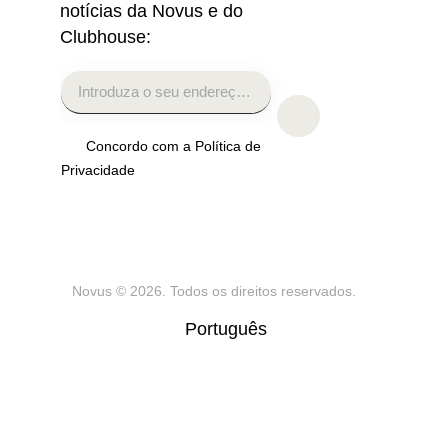
notícias da Novus e do
i
Clubhouse:
n
f
o
r
m
Concordo com a Política de
a
Privacidade
ç
ã
o
q
u
Novus
© 2026. Todos os direitos reservados.
e
Português
p
o
s
s
a