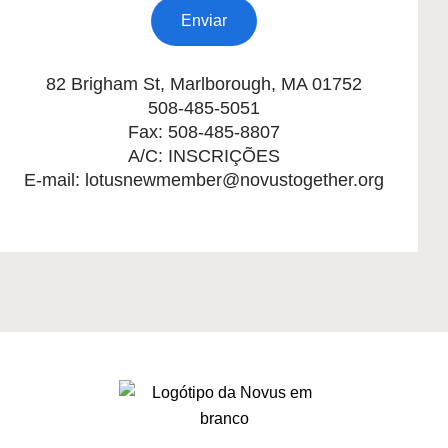
i
Enviar
a
i
s
82 Brigham St, Marlborough, MA 01752
e
508-485-5051
a
Fax: 508-485-8807
l
A/C: INSCRIÇÕES
e
E-mail:
lotusnewmember@novustogether.org
r
g
i
a
s
(
p
o
r
f
a