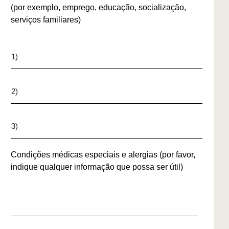
e
t
(por exemplo, emprego, educação, socialização,
a
f
o
serviços familiares)
d
o
p
e
n
a
r
e
r
1
e
a
)
f
e
e
n
2
r
c
)
ê
a
n
3
m
c
)
i
i
n
Condições médicas especiais e alergias (por favor,
a
h
indique qualquer informação que possa ser útil)
a
m
e
C
n
o
t
n