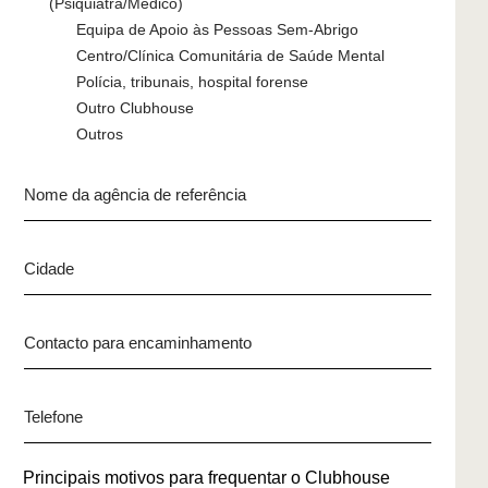
(Psiquiatra/Médico)
Equipa de Apoio às Pessoas Sem-Abrigo
Centro/Clínica Comunitária de Saúde Mental
Polícia, tribunais, hospital forense
Outro Clubhouse
Outros
N
o
m
C
e
i
d
d
a
C
a
a
o
d
g
n
e
ê
T
t
n
e
a
c
l
c
Principais motivos para frequentar o Clubhouse
i