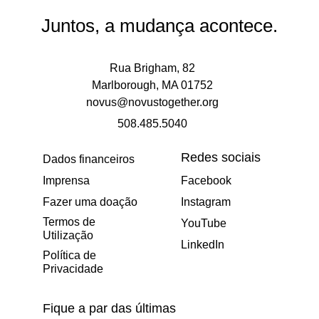
v
Juntos, a mudança acontece.
o
r
,
Rua Brigham, 82
i
Marlborough, MA 01752
n
novus@novustogether.org
d
508.485.5040
i
q
Redes sociais
Dados financeiros
u
e
Imprensa
Facebook
q
Fazer uma doação
Instagram
u
Termos de
YouTube
a
Utilização
LinkedIn
l
Política de
q
Privacidade
u
e
Fique a par das últimas
r