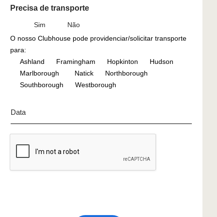
Precisa de transporte
o
d
i
Sim
Não
ç
O nosso Clubhouse pode providenciar/solicitar transporte
õ
para:
e
Ashland
Framingham
Hopkinton
Hudson
s
Marlborough
Natick
Northborough
m
Southborough
Westborough
é
d
D
i
a
c
t
a
a
s
/
e
H
s
o
p
r
e
a
c