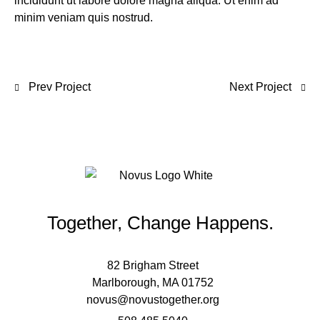
incididunt ut labore dolore magna aliqua. Ut enim ad
minim veniam quis nostrud.
Prev Project
Next Project
Together, Change Happens.
82 Brigham Street
Marlborough, MA 01752
novus@novustogether.org